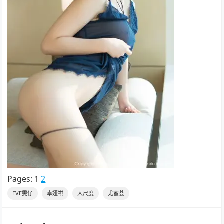
Pages:
1
2
EVE雯仔
卓娅祺
大尺度
尤蜜荟