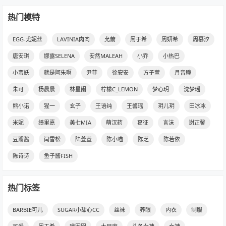
热门模特
EGG-尤妮丝
LAVINIA肉肉
允薾
周于希
周妍希
周慕汐
唐安琪
娜露SELENA
安然MALEAH
小乔
小热巴
小蛮妖
就是阿朱啊
尹菲
徐安安
方子萱
月音瞳
朱可
杨晨晨
林星阑
柠檬C_LEMON
梦心玥
沈梦瑶
熊小诺
猩一
玄子
王语纯
王馨瑶
玥儿玥
田冰冰
米妮
绮里嘉
美七MIA
萌汉药
葛征
言沫
谢芷馨
豆瓣酱
闫雪松
陆萱萱
陈小喵
陈芝
陈若依
陈诗诗
鱼子酱FISH
热门标签
BARBIE可儿
SUGAR小甜心CC
丝袜
养眼
内衣
制服