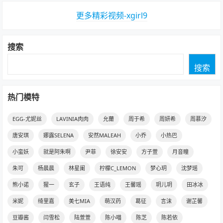
更多精彩视频-xgirl9
搜索
搜索
热门模特
EGG-尤妮丝
LAVINIA肉肉
允薾
周于希
周妍希
周慕汐
唐安琪
娜露SELENA
安然MALEAH
小乔
小热巴
小蛮妖
就是阿朱啊
尹菲
徐安安
方子萱
月音瞳
朱可
杨晨晨
林星阑
柠檬C_LEMON
梦心玥
沈梦瑶
熊小诺
猩一
玄子
王语纯
王馨瑶
玥儿玥
田冰冰
米妮
绮里嘉
美七MIA
萌汉药
葛征
言沫
谢芷馨
豆瓣酱
闫雪松
陆萱萱
陈小喵
陈芝
陈若依