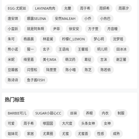
EGG-尤妮丝
LAVINIA肉肉
允薾
周于希
周妍希
周慕汐
唐安琪
娜露SELENA
安然MALEAH
小乔
小热巴
小蛮妖
就是阿朱啊
尹菲
徐安安
方子萱
月音瞳
朱可
杨晨晨
林星阑
柠檬C_LEMON
梦心玥
沈梦瑶
熊小诺
猩一
玄子
王语纯
王馨瑶
玥儿玥
田冰冰
米妮
绮里嘉
美七MIA
萌汉药
葛征
言沫
谢芷馨
豆瓣酱
闫雪松
陆萱萱
陈小喵
陈芝
陈若依
陈诗诗
鱼子酱FISH
热门标签
BARBIE可儿
SUGAR小甜心CC
丝袜
养眼
内衣
制服
可爱
周于希
嗲囡囡
大尺度
头条女神
女神
姐妹花
家居
尤果圈
尤蜜
尤蜜荟
性感
成熟