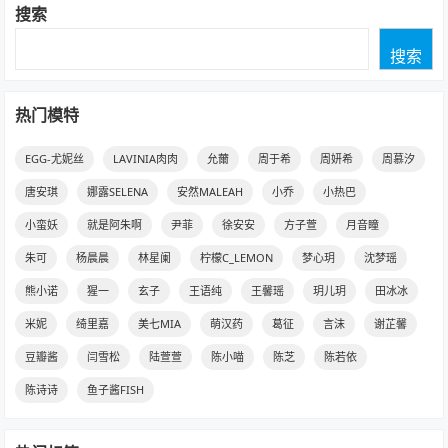
搜索
搜索
热门模特
EGG-尤妮丝
LAVINIA肉肉
允薾
周于希
周妍希
周慕汐
唐安琪
娜露SELENA
安然MALEAH
小乔
小热巴
小蛮妖
就是阿朱啊
尹菲
徐安安
方子萱
月音瞳
朱可
杨晨晨
林星阑
柠檬C_LEMON
梦心玥
沈梦瑶
熊小诺
猩一
玄子
王语纯
王馨瑶
玥儿玥
田冰冰
米妮
绮里嘉
美七MIA
萌汉药
葛征
言沫
谢芷馨
豆瓣酱
闫雪松
陆萱萱
陈小喵
陈芝
陈若依
陈诗诗
鱼子酱FISH