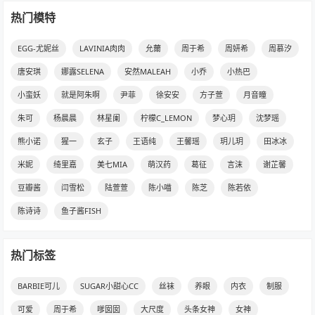
热门模特
EGG-尤妮丝
LAVINIA肉肉
允薾
周于希
周妍希
周慕汐
唐安琪
娜露SELENA
安然MALEAH
小乔
小热巴
小蛮妖
就是阿朱啊
尹菲
徐安安
方子萱
月音瞳
朱可
杨晨晨
林星阑
柠檬C_LEMON
梦心玥
沈梦瑶
熊小诺
猩一
玄子
王语纯
王馨瑶
玥儿玥
田冰冰
米妮
绮里嘉
美七MIA
萌汉药
葛征
言沫
谢芷馨
豆瓣酱
闫雪松
陆萱萱
陈小喵
陈芝
陈若依
陈诗诗
鱼子酱FISH
热门标签
BARBIE可儿
SUGAR小甜心CC
丝袜
养眼
内衣
制服
可爱
周于希
嗲囡囡
大尺度
头条女神
女神