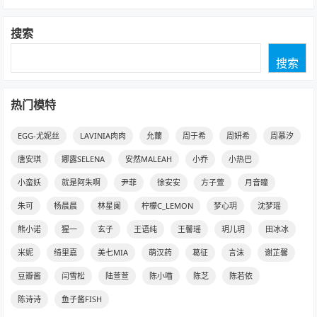
搜索
搜索
热门模特
EGG-尤妮丝
LAVINIA肉肉
允薾
周于希
周妍希
周慕汐
唐安琪
娜露SELENA
安然MALEAH
小乔
小热巴
小蛮妖
就是阿朱啊
尹菲
徐安安
方子萱
月音瞳
朱可
杨晨晨
林星阑
柠檬C_LEMON
梦心玥
沈梦瑶
熊小诺
猩一
玄子
王语纯
王馨瑶
玥儿玥
田冰冰
米妮
绮里嘉
美七MIA
萌汉药
葛征
言沫
谢芷馨
豆瓣酱
闫雪松
陆萱萱
陈小喵
陈芝
陈若依
陈诗诗
鱼子酱FISH