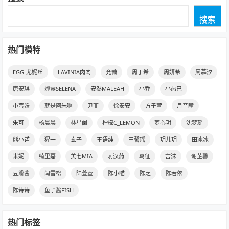
搜索
热门模特
EGG-尤妮丝
LAVINIA肉肉
允薾
周于希
周妍希
周慕汐
唐安琪
娜露SELENA
安然MALEAH
小乔
小热巴
小蛮妖
就是阿朱啊
尹菲
徐安安
方子萱
月音瞳
朱可
杨晨晨
林星阑
柠檬C_LEMON
梦心玥
沈梦瑶
熊小诺
猩一
玄子
王语纯
王馨瑶
玥儿玥
田冰冰
米妮
绮里嘉
美七MIA
萌汉药
葛征
言沫
谢芷馨
豆瓣酱
闫雪松
陆萱萱
陈小喵
陈芝
陈若依
陈诗诗
鱼子酱FISH
热门标签