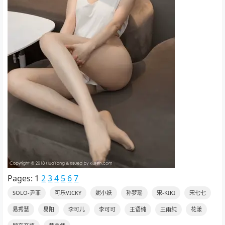
Pages:
1
2
3
4
5
6
7
SOLO-尹菲
可乐VICKY
妮小妖
孙梦瑶
宋-KIKI
宋七七
易秀慧
易阳
李可儿
李可可
王语纯
王雨纯
花漾